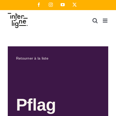
Passer
Facebook
Instagram
YouTube
X
au
contenu
Retourner à la liste
Pflag