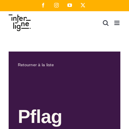
Passer
Facebook
Instagram
YouTube
X
au
contenu
Retourner à la liste
Pflag