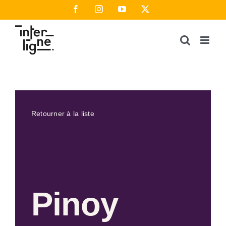
Passer
Facebook
Instagram
YouTube
X
au
contenu
Retourner à la liste
Pinoy