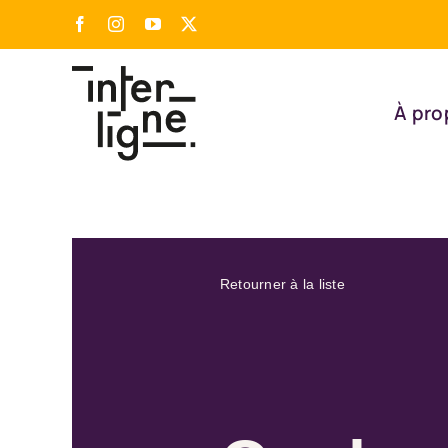
Passer
Facebook
Instagram
YouTube
X
au
contenu
À pro
Retourner à la liste