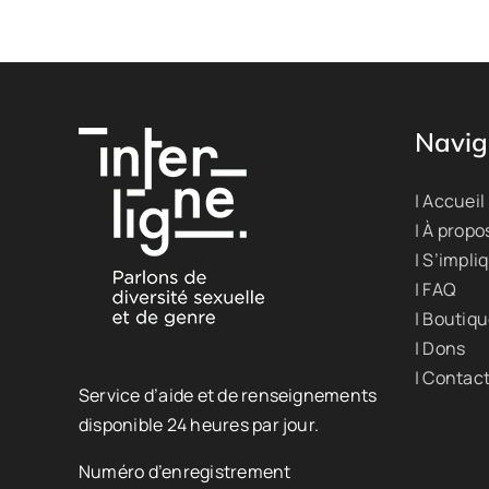
Navig
| Accueil
| À propo
| S’impli
| FAQ
| Boutiq
| Dons
| Contac
Service d’aide et de renseignements
disponible 24 heures par jour.
Numéro d’enregistrement