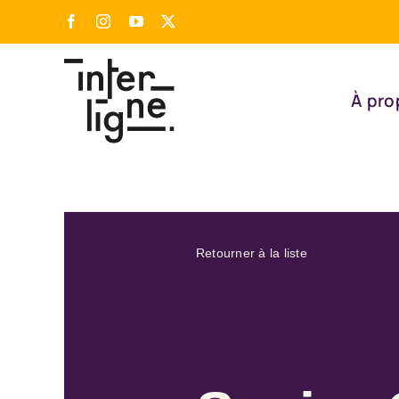
Passer
Facebook
Instagram
YouTube
X
au
contenu
À pro
Retourner à la liste