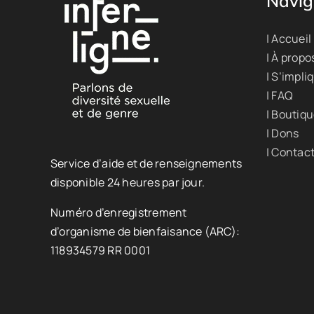
Navig
| Accueil
| À propo
| S’impli
| FAQ
| Boutiq
| Dons
| Contac
Service d’aide et de renseignements
disponible 24 heures par jour.
Numéro d’enregistrement
d’organisme de bienfaisance (ARC):
118934579 RR 0001