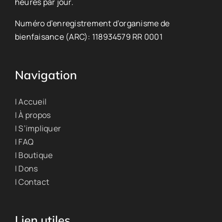
heures par jour.
Numéro d’enregistrement d’organisme de
bienfaisance (ARC): 118934579 RR 0001
Navigation
| Accueil
| À propos
| S’impliquer
| FAQ
| Boutique
| Dons
| Contact
Lien utiles