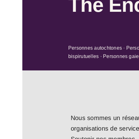
The En
Personnes autochtones · Perso
bispirutuelles · Personnes gai
Nous sommes un réseau na
organisations de servic