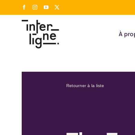
Passer
Facebook
Instagram
YouTube
X
au
contenu
À pro
Retourner à la liste