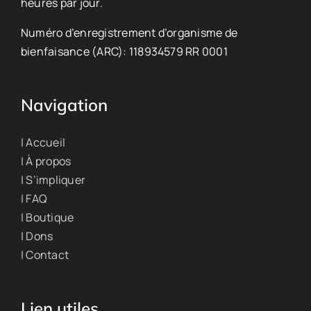
heures par jour.
Numéro d’enregistrement d’organisme de
bienfaisance (ARC): 118934579 RR 0001
Navigation
| Accueil
| À propos
| S’impliquer
| FAQ
| Boutique
| Dons
| Contact
Lien utiles