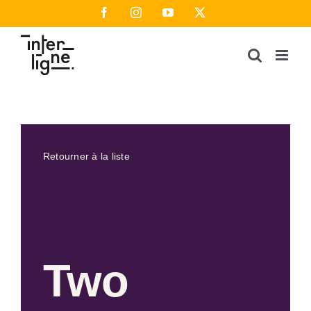
Passer
Facebook
Instagram
YouTube
X
au
contenu
Retourner à la liste
Two