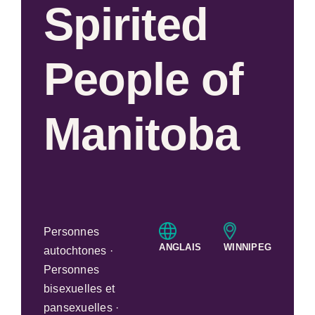
Spirited
People of
Manitoba
Personnes
ANGLAIS
WINNIPEG
autochtones ·
Personnes
bisexuelles et
pansexuelles ·