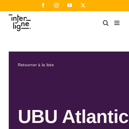
Passer
Facebook
Instagram
YouTube
X
au
contenu
Retourner à la liste
UBU Atlantic