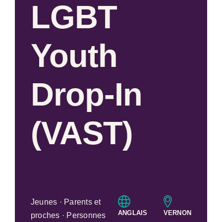
LGBT
Youth
Drop-In
(VAST)
Jeunes · Parents et
ANGLAIS
VERNON
proches · Personnes