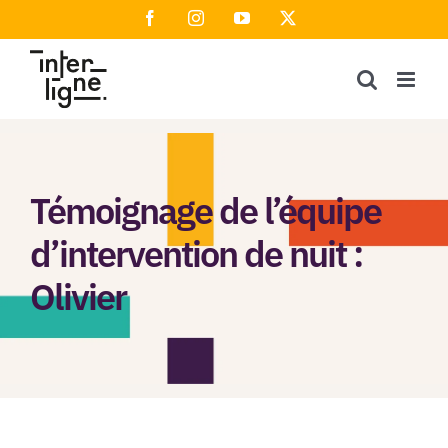
Passer
Facebook
Instagram
YouTube
X
au
contenu
Témoignage de l’équipe
d’intervention de nuit :
Olivier