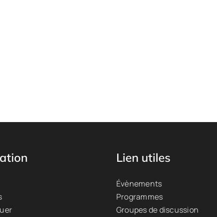
ation
Lien utiles
Évènements
s
Programmes
quer
Groupes de discussion