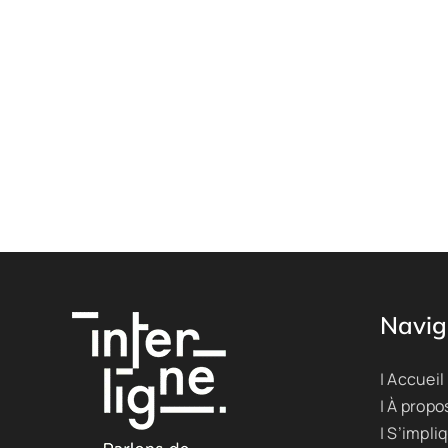
Navig
| Accueil
| À propo
| S’impli