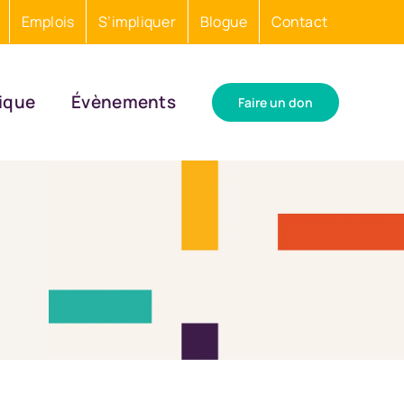
Emplois
S’impliquer
Blogue
Contact
ique
Évènements
Faire un don