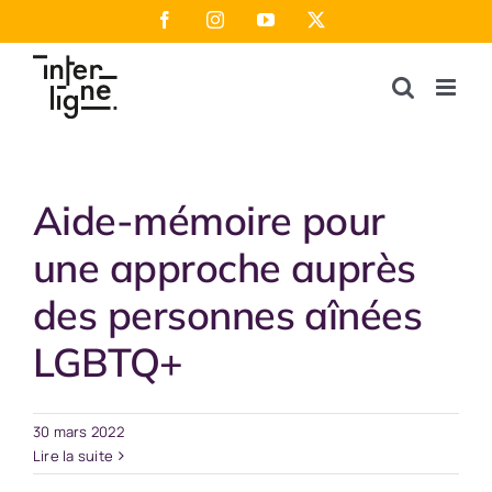
Passer
Facebook
Instagram
YouTube
X
au
contenu
Aide-mémoire pour
une approche auprès
des personnes aînées
LGBTQ+
30 mars 2022
Lire la suite