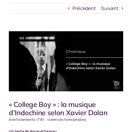
Précédent
Suivant
Voir
l'image
agrandie
« College Boy » : la musique
d’Indochine selon Xavier Dolan
Avertissements (TW) : violences homophobes
Un texte de Arnaud Gazeau