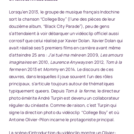
Lorsqu’en 2013, le groupe de musique français Indochine
sort la chanson “
College Boy
” (l’une des pièces de leur
douzième album, “Black City Parade”), peu de gens
s’attendaient à voir débarquer un vidéoclip officiel aussi
corrosif que celui réalisé par Xavier Dolan. Xavier Dolan qui
avait réalisé ses 5 premiers films en carrière avant même
d’atteindre 25 ans :
J’ai tué ma mère
en 2009,
Les amours
imaginaires
en 2010,
Laurence Anyways
en 2012,
Tom à la
ferme
en 2013 et
Mommy
en 2014. Le discours de ces
œuvres, dans lesquelles il joue souvent l’un des rôles
principaux, s’articule toujours autour de thématiques
typiquement queers. Depuis
Tom à la ferme
, le directeur
photo émérite André Turpin est devenu un collaborateur
régulier du cinéaste. Comme de raison, c’est Turpin qui
signe la direction photo du vidéoclip “College Boy” et où
Antoine Olivier-Pilon incarne le protagoniste principal.
La scène d’introduction du vidéoclip montre un Olivier-