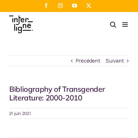
Passer
Facebook
Instagram
YouTube
X
au
contenu
Précédent
Suivant
Bibliography of Transgender
Literature: 2000-2010
21 juin 2021