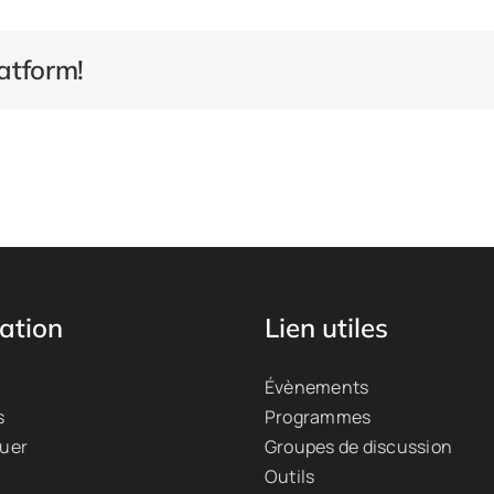
atform!
ation
Lien utiles
Évènements
s
Programmes
quer
Groupes de discussion
Outils