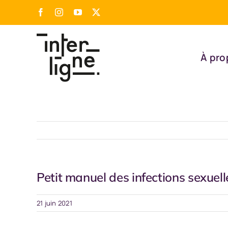
Passer
Facebook
Instagram
YouTube
X
au
contenu
À pro
Petit manuel des infections sexue
21 juin 2021