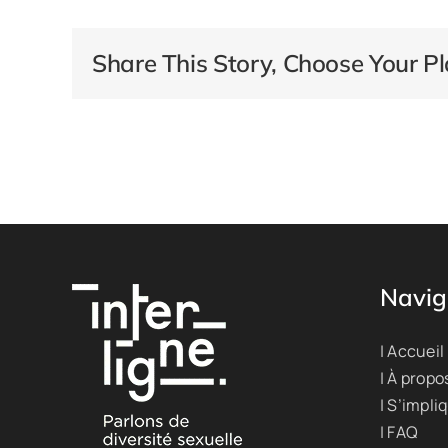
Share This Story, Choose Your Pl
Navig
| Accueil
| À propo
| S’impli
| FAQ