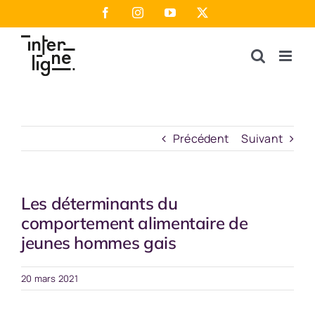
Passer
Facebook
Instagram
YouTube
X
au
contenu
Précédent
Suivant
Les déterminants du
comportement alimentaire de
jeunes hommes gais
20 mars 2021