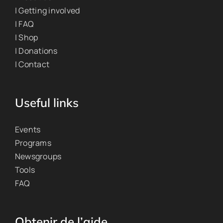
| Getting involved
| FAQ
| Shop
| Donations
| Contact
Useful links
Events
Programs
Newsgroups
Tools
FAQ
Obtenir de l’aide