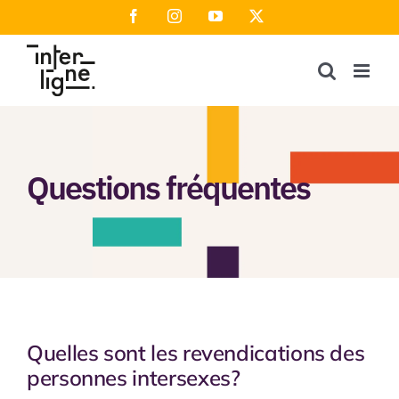
Skip
Facebook
Instagram
YouTube
X
to
content
Questions fréquentes
Quelles sont les revendications des
personnes intersexes?