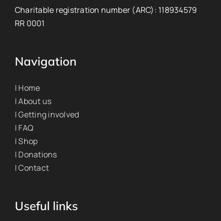
Charitable registration number (ARC): 118934579
RR 0001
Navigation
| Home
| About us
| Getting involved
| FAQ
| Shop
| Donations
| Contact
Useful links