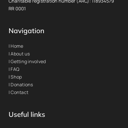
Charitable registration number (ARC): 118934579
RR 0001
Navigation
| Home
| About us
| Getting involved
| FAQ
| Shop
| Donations
| Contact
Useful links