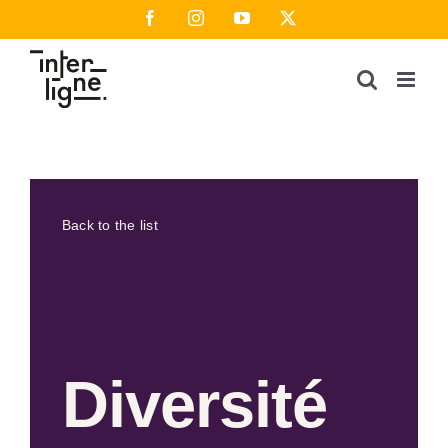
Skip
Facebook
Instagram
YouTube
X
to
content
Back to the list
Diversité