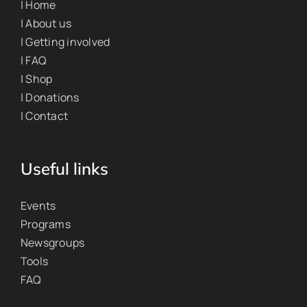
| Home
| About us
| Getting involved
| FAQ
| Shop
| Donations
| Contact
Useful links
Events
Programs
Newsgroups
Tools
FAQ