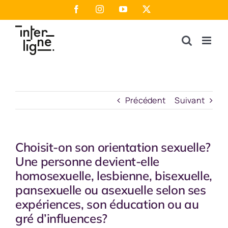
Passer
Facebook
Instagram
YouTube
X
au
contenu
Précédent
Suivant
Choisit-on son orientation sexuelle?
Une personne devient-elle
homosexuelle, lesbienne, bisexuelle,
pansexuelle ou asexuelle selon ses
expériences, son éducation ou au
gré d’influences?