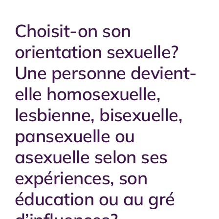
Choisit-on son
orientation sexuelle?
Une personne devient-
elle homosexuelle,
lesbienne, bisexuelle,
pansexuelle ou
asexuelle selon ses
expériences, son
éducation ou au gré