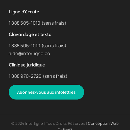
Ligne d’écoute
1 888 505-1010 (sans frais)
Clavardage et texto
1 888 505-1010 (sans frais)
aide@interligne.co
Clinique juridique
1 888 970-2720 (sans frais)
Abonnez-vous aux infolettres
© 2024 Interligne | Tous Droits Réservés |
Conception Web
Delisoft