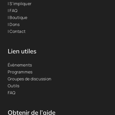
| S’impliquer
| FAQ
| Boutique
| Dons
| Contact
Lien utiles
Évènements
Programmes
Groupes de discussion
Outils
FAQ
Obtenir de l’aide