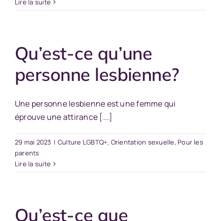
Lire la suite
Qu’est-ce qu’une
personne lesbienne?
Une personne lesbienne est une femme qui
éprouve une attirance [...]
29 mai 2023
|
Culture LGBTQ+
,
Orientation sexuelle
,
Pour les
parents
Lire la suite
Qu’est-ce que