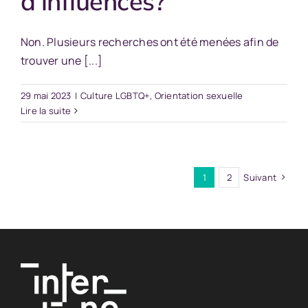
d’influences?
Non. Plusieurs recherches ont été menées afin de
trouver une [...]
29 mai 2023
|
Culture LGBTQ+
,
Orientation sexuelle
Lire la suite
1
2
Suivant