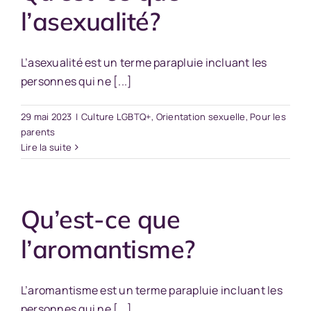
l’asexualité?
L’asexualité est un terme parapluie incluant les
personnes qui ne [...]
29 mai 2023
|
Culture LGBTQ+
,
Orientation sexuelle
,
Pour les
parents
Lire la suite
Qu’est-ce que
l’aromantisme?
L’aromantisme est un terme parapluie incluant les
personnes qui ne [...]