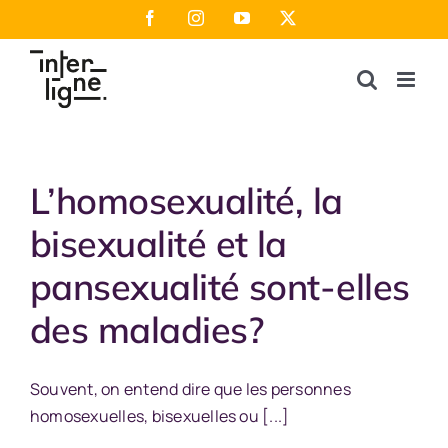
Passer
Facebook
Instagram
YouTube
X
au
contenu
L’homosexualité, la
bisexualité et la
pansexualité sont-elles
des maladies?
Souvent, on entend dire que les personnes
homosexuelles, bisexuelles ou [...]