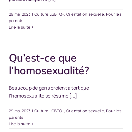
29 mai 2023
|
Culture LGBTQ+
,
Orientation sexuelle
,
Pour les
parents
Lire la suite
Qu’est-ce que
l’homosexualité?
Beaucoup de gens croient à tort que
l’homosexualité se résume [...]
29 mai 2023
|
Culture LGBTQ+
,
Orientation sexuelle
,
Pour les
parents
Lire la suite