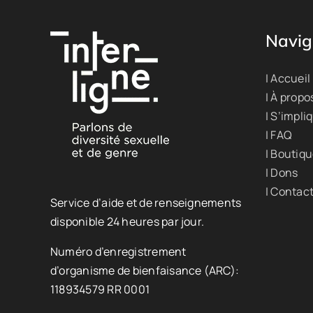
Navig
| Accueil
| À propo
| S’impli
| FAQ
| Boutiq
| Dons
| Contac
Service d’aide et de renseignements
disponible 24 heures par jour.
Numéro d’enregistrement
d’organisme de bienfaisance (ARC):
118934579 RR 0001