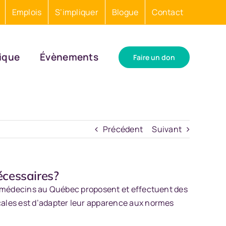
Emplois
S’impliquer
Blogue
Contact
ique
Évènements
Faire un don
Précédent
Suivant
écessaires?
des médecins au Québec proposent et effectuent des
icales est d’adapter leur apparence aux normes