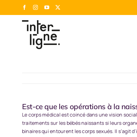
Passer
Facebook
Instagram
YouTube
X
au
contenu
Est-ce que les opérations à la nai
Le corps médical est coincé dans une vision socia
traitements sur les bébés naissants si leurs orga
binaires qui entourent les corps sexués. Il s’agit