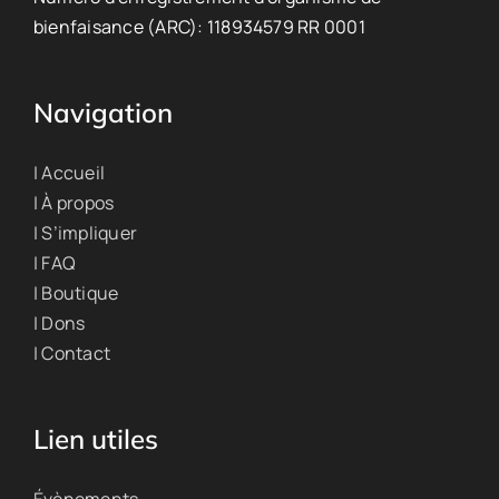
bienfaisance (ARC): 118934579 RR 0001
Navigation
| Accueil
| À propos
| S’impliquer
| FAQ
| Boutique
| Dons
| Contact
Lien utiles