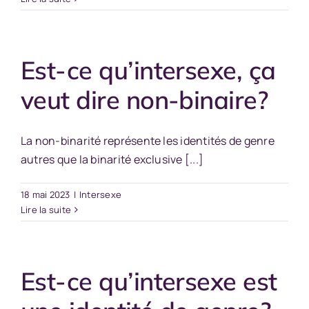
Est-ce qu’intersexe, ça
veut dire non-binaire?
La non-binarité représente les identités de genre
autres que la binarité exclusive [...]
18 mai 2023
|
Intersexe
Lire la suite
Est-ce qu’intersexe est