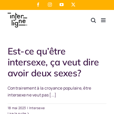
Passer
Facebook
Instagram
YouTube
X
au
contenu
Est-ce qu’être
intersexe, ça veut dire
avoir deux sexes?
Contrairement à la croyance populaire, être
intersexe ne veut pas [...]
18 mai 2023
|
Intersexe
Lire la suite