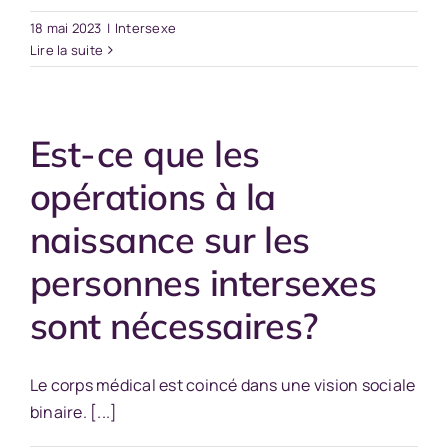
18 mai 2023
|
Intersexe
Lire la suite
Est-ce que les
opérations à la
naissance sur les
personnes intersexes
sont nécessaires?
Le corps médical est coincé dans une vision sociale
binaire. [...]