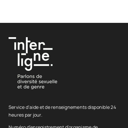
Service d’aide et de renseignements disponible 24
heures par jour.
Numéro d’enregistrement d’organisme de