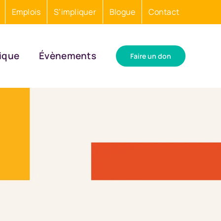
Emplois
S’impliquer
Blogue
Contact
ique
Évènements
Faire un don