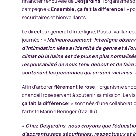
financier renouvelé de
Desjardins
, l'organisme s
campagne
« Ensemble, ça fait la différence! »
pou
sécuritaires et bienveillants.
Le directeur général d'Interligne, Pascal Vaillanco
journée :
« Malheureusement, Interligne observ
d'intimidation liées à l'identité de genre et à l'
climat où la haine est de plus en plus normalis
responsabilité de nous tenir debout et de faire
soutenant les personnes qui en sont victimes. 
Afin d'arborer
fièrement le rose
, l'organisme enc
chandail rose
servant à soutenir sa mission. Le vi
ça fait la différence!
» sont nés d'une collaborati
l'artiste Marine Beringer (
faz.illu
).
«
Chez Desjardins, nous croyons que l'éducation
d'apprentissage sécuritaires, respectueux et in