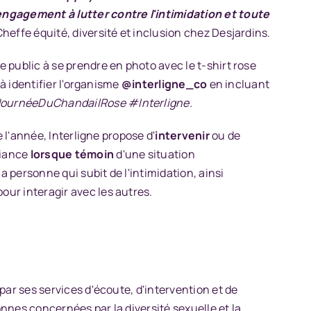
engagement à lutter contre l'intimidation et toute
Cheffe équité, diversité et inclusion chez Desjardins.
le public à se prendre en photo avec le t-shirt rose
 à identifier l'organisme
@interligne_co
en incluant
ournéeDuChandailRose #Interligne.
e l'année, Interligne propose d'
intervenir
ou de
fiance
lorsque témoin
d'une situation
la personne qui subit de l'intimidation, ainsi
pour interagir avec les autres.
par ses services d'écoute, d'intervention et de
nnes concernées par la diversité sexuelle et la