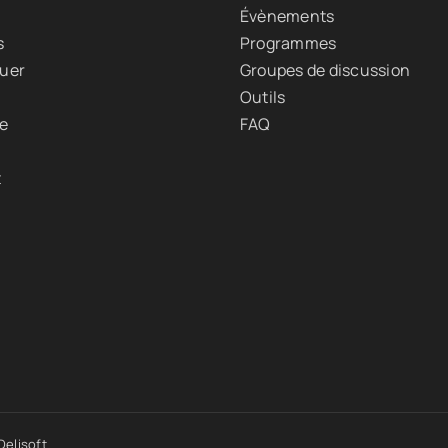
Évènements
s
Programmes
quer
Groupes de discussion
Outils
ue
FAQ
t
elisoft