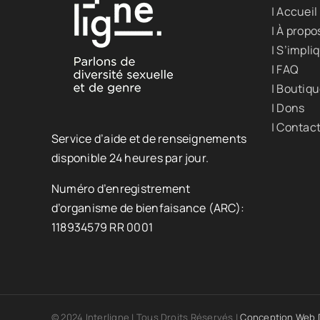
| Accueil
| À propo
| S’impli
| FAQ
| Boutiq
| Dons
| Contac
Service d’aide et de renseignements
disponible 24 heures par jour.
Numéro d’enregistrement
d’organisme de bienfaisance (ARC):
118934579 RR 0001
© 2024 Interligne | Tous Droits Réservés |
Conception Web D