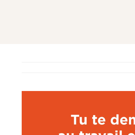
Voir
l'image
agrandie