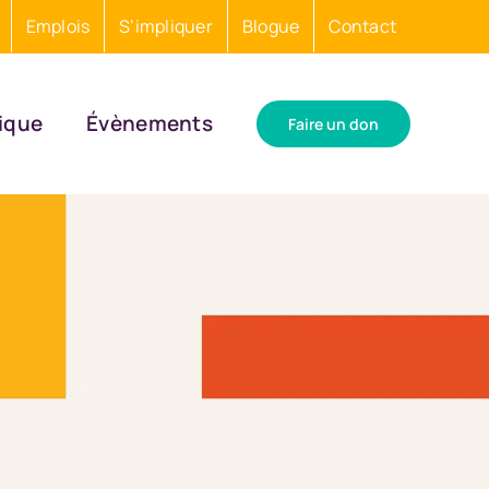
Emplois
S’impliquer
Blogue
Contact
ique
Évènements
Faire un don