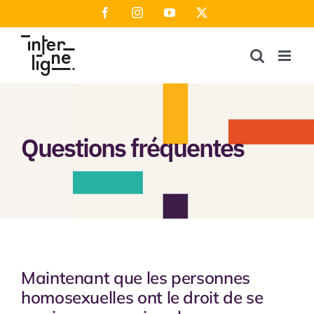
Passer
Facebook
Instagram
YouTube
X
au
contenu
Questions fréquentes
Maintenant que les personnes
homosexuelles ont le droit de se