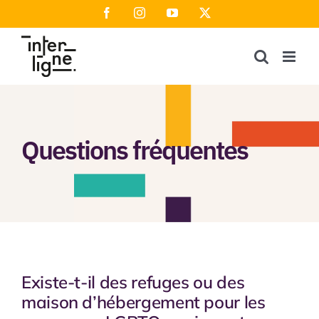
Passer
Facebook
Instagram
YouTube
X
au
contenu
Questions fréquentes
Existe-t-il des refuges ou des
maison d’hébergement pour les