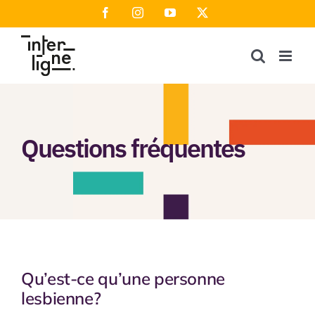
Passer
Facebook
Instagram
YouTube
X
au
contenu
Questions fréquentes
Qu’est-ce qu’une personne
lesbienne?