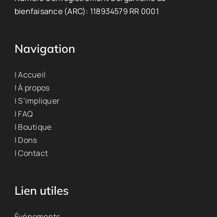
bienfaisance (ARC): 118934579 RR 0001
Navigation
| Accueil
| À propos
| S’impliquer
| FAQ
| Boutique
| Dons
| Contact
Lien utiles
Évènements