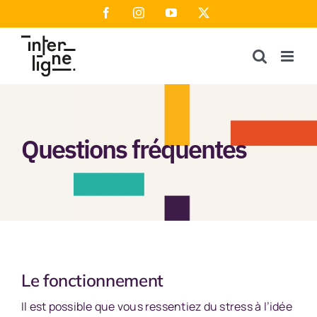
Passer
Facebook
Instagram
YouTube
X
au
contenu
Questions fréquentes
Le fonctionnement
Il est possible que vous ressentiez du stress à l’idée