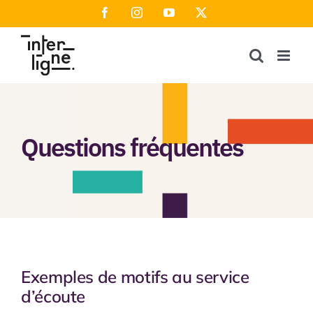
Passer
Facebook
Instagram
YouTube
X
au
contenu
Questions fréquentes
Exemples de motifs au service
d’écoute