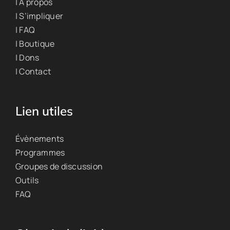
| À propos
| S’impliquer
| FAQ
| Boutique
| Dons
| Contact
Lien utiles
Évènements
Programmes
Groupes de discussion
Outils
FAQ