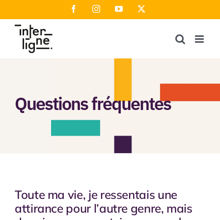
Passer
Facebook
Instagram
YouTube
X
au
contenu
Questions fréquentes
Toute ma vie, je ressentais une
attirance pour l’autre genre, mais