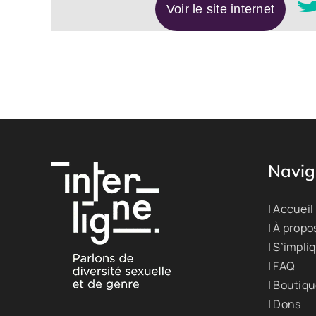
Voir le site internet
Navig
| Accueil
| À propo
| S’impli
| FAQ
| Boutiq
| Dons