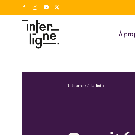
Passer
Facebook
Instagram
YouTube
X
au
contenu
À pro
Retourner à la liste