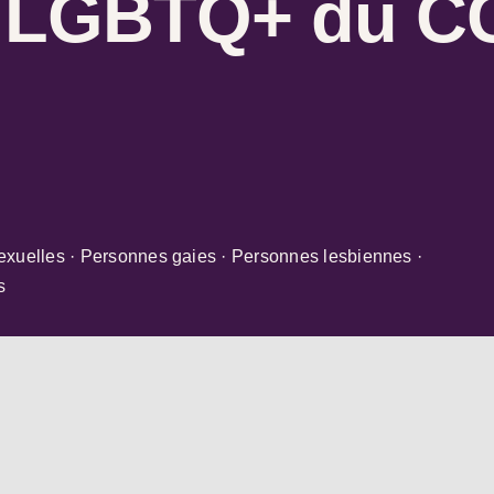
 LGBTQ+ du C
exuelles · Personnes gaies · Personnes lesbiennes ·
s