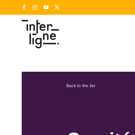
Skip
Facebook
Instagram
YouTube
X
to
content
Back to the list