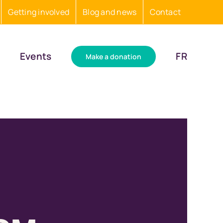
Getting involved
Blog and news
Contact
Events
FR
Make a donation