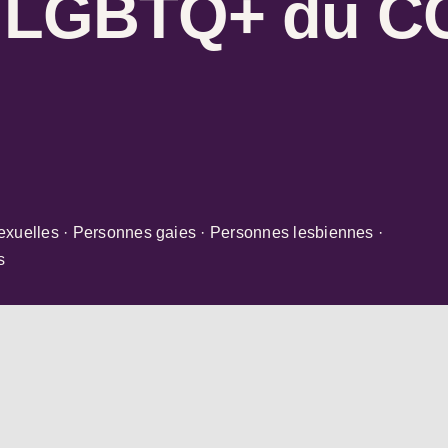
 LGBTQ+ du C
exuelles · Personnes gaies · Personnes lesbiennes ·
s