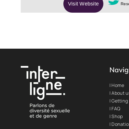
Visit Website
Reso
Navig
| Home
| About u
| Getting
| FAQ
| Shop
| Donati