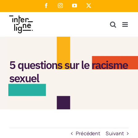
Passer
Facebook
Instagram
YouTube
X
au
contenu
5 questions sur le racisme
sexuel
Précédent
Suivant