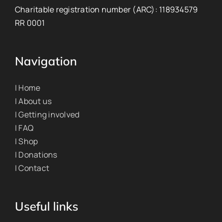
Charitable registration number (ARC): 118934579
RR 0001
Navigation
| Home
| About us
| Getting involved
| FAQ
| Shop
| Donations
| Contact
Useful links