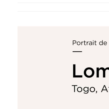
Voir
l'image
agrandie