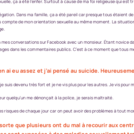
elle, ça a été l’enfer. Surtout à cause de ma foi religieuse qui est 
gation. Dans ma famille, ça a été pareil car presque tous étaient de l
us compte de mon orientation sexuelle au même moment. La situatio
ge.
 à mes conversations sur Facebook avec un monsieur. Étant novice dan
sages dans les commentaires publics. C’est à ce moment que tous me
n ai eu assez et j’ai pensé au suicide. Heureusemen
e suis devenu très fort et je ne vis plus pour les autres. Je vis pour m
ur quelqu’un me dénonçait à la police, je serais maltraité.
des risques de chaque jour car on peut avoir des problèmes à tout m
n sorte que plusieurs ont du mal à recourir aux cent
es sont exposées à des maladies sexuellement tran