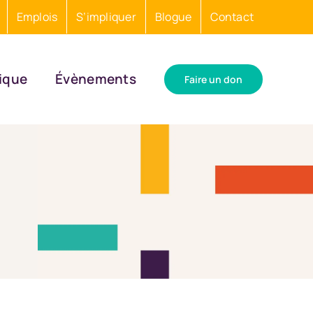
Emplois
S’impliquer
Blogue
Contact
ique
Évènements
Faire un don