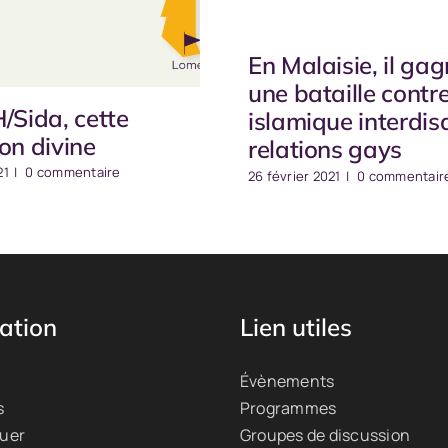
En Malaisie, il ga
une bataille contre 
H/Sida, cette
islamique interdis
on divine
relations gays
21
|
0 commentaire
26 février 2021
|
0 commentair
ation
Lien utiles
Évènements
s
Programmes
quer
Groupes de discussion