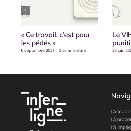
« Ce travail, c’est pour
Le VI
les pédés »
puniti
6 septembre 2021
|
0 commentaire
29 juin 20
Navig
| Accueil
| À propo
| S’impli