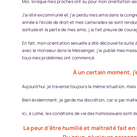
Moi, lorsque mes proches ont su pour mon orientation sexu
J’ai été excommunié et j’ai perdu mes amis dans la congré
année à l’école de droit et mes camarades se sont rend
solitude et la perte de mes amis, j’ai fait preuve de coura
En fait, mon orientation sexuelle a été découverte suite
avec le monsieur dans le Messenger, j’ai publié mes mes
tous mes problèmes ont commencé.
À un certain moment, j’e
Aujourd’hui, je traverse toujours la même situation, mais j
Bien évidemment, je garde ma discrétion, car si par malhe
Ici, à Lomé, les conditions de vie des homosexuels sont 
La peur d’être humilié et maltraité fait e
Du coup, plusieurs personn