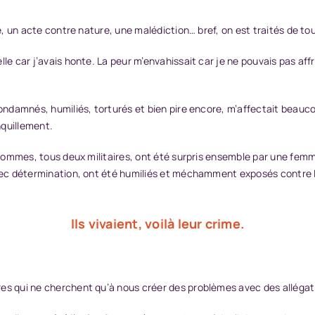
me, un acte contre nature, une malédiction… bref, on est traités de t
le car j’avais honte. La peur m’envahissait car je ne pouvais pas affr
 condamnés, humiliés, torturés et bien pire encore, m’affectait beau
nquillement.
x hommes, tous deux militaires, ont été surpris ensemble par une fem
avec détermination, ont été humiliés et méchamment exposés contre l
Ils vivaient, voilà leur crime.
res qui ne cherchent qu’à nous créer des problèmes avec des allég