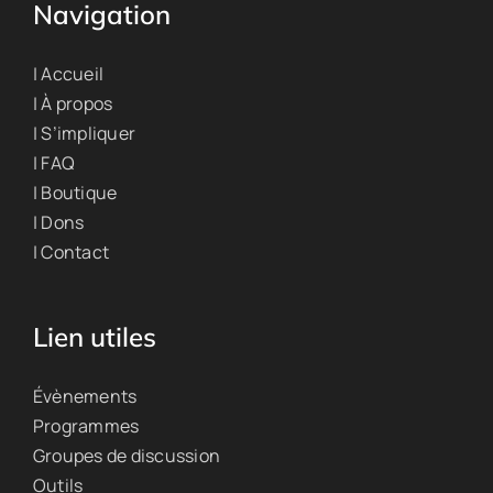
Navigation
| Accueil
| À propos
| S’impliquer
| FAQ
| Boutique
| Dons
| Contact
Lien utiles
Évènements
Programmes
Groupes de discussion
Outils