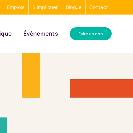
Emplois
S’impliquer
Blogue
Contact
ique
Évènements
Faire un don