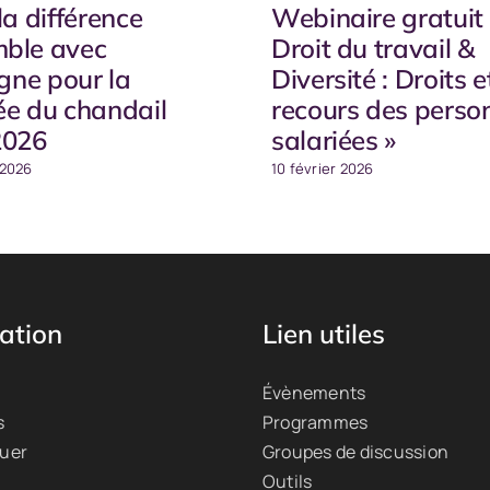
la différence
Webinaire gratuit 
ble avec
Droit du travail &
igne pour la
Diversité : Droits e
ée du chandail
recours des perso
2026
salariées »
 2026
10 février 2026
ation
Lien utiles
Évènements
s
Programmes
quer
Groupes de discussion
Outils