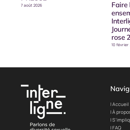
Faire 
7 août 2026
ensem
Interl
Journ
rose 
10 février
Navig
| Accueil
| À propo
| S’impli
| FAQ