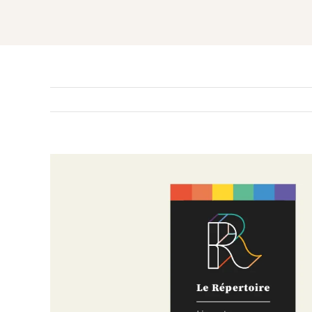
Voir
l'image
agrandie