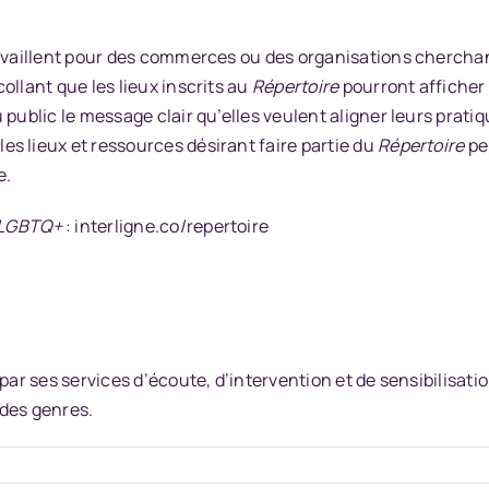
availlent pour des commerces ou des organisations cherchant
ollant que les lieux inscrits au
Répertoire
pourront afficher 
public le message clair qu’elles veulent aligner leurs pratiq
s lieux et ressources désirant faire partie du
Répertoire
pe
e.
s LGBTQ+
:
interligne.co/repertoire
par ses services d’écoute, d’intervention et de sensibilisa
é des genres.