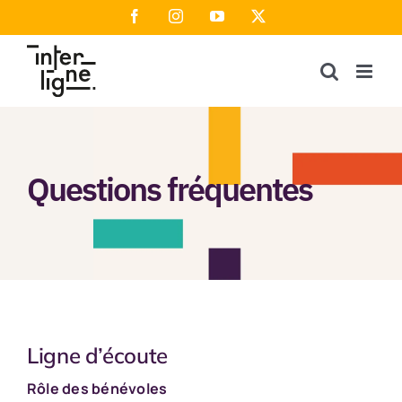
Passer
Facebook
Instagram
YouTube
X
au
contenu
Questions fréquentes
Ligne d’écoute
Rôle des bénévoles