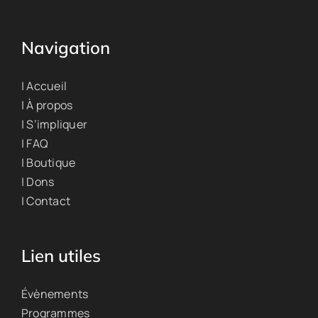
Navigation
| Accueil
| À propos
| S’impliquer
| FAQ
| Boutique
| Dons
| Contact
Lien utiles
Évènements
Programmes