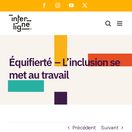
Passer
Facebook
Instagram
YouTube
X
au
contenu
Équifierté – L’inclusion se
met au travail
Précédent
Suivant